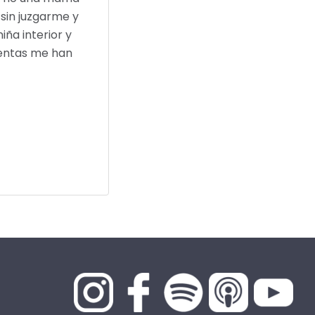
brir tu corazón y aprender a cuidar de él. No se limita a
sada y aún no tengo hijos y encontré mucho valor en es
lugar."
Violeta