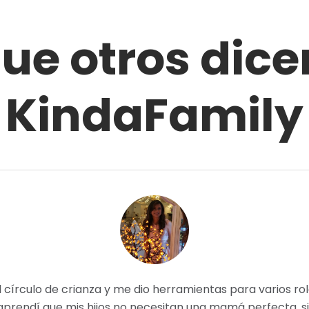
que otros dice
KindaFamily
ara varios roles de mi vida.
"El círculo de crianza de 
á perfecta, si no una mamá
debía trabajar en ellas para