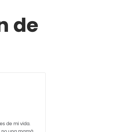
n de
KindaFamily me mostró cosas en mí que no había visto que
 poder tener una relación sana con mi familia y mi espos