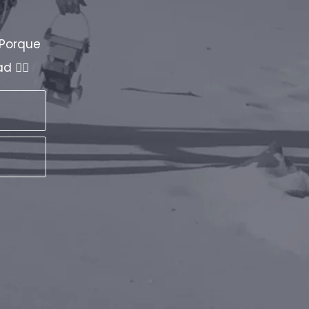
 Porque
 👇🏼