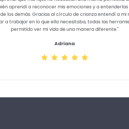
 entenderlas sin juzgarme y
Es un lugar donde puedes a
entendí a mi niña interior y
madres solamente, estoy ca
as las herramientas me han
ferente."