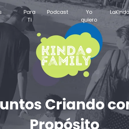
s
Para
Podcast
Yo
LaKind
?
Ti
quiero
untos Criando c
Propósito