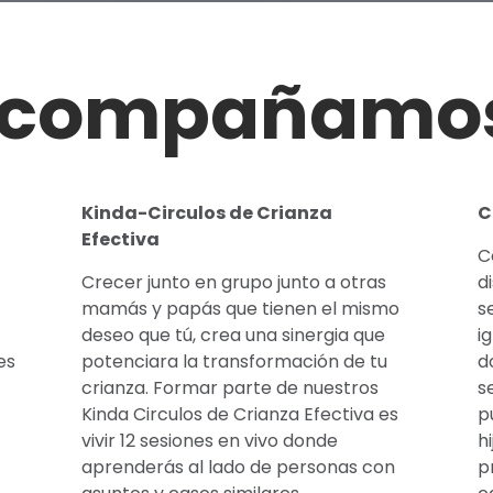
acompañamos
Kinda-Circulos de Crianza
C
Efectiva
C
Crecer junto en grupo junto a otras
d
mamás y papás que tienen el mismo
s
deseo que tú, crea una sinergia que
i
es
potenciara la transformación de tu
d
crianza. Formar parte de nuestros
s
Kinda Circulos de Crianza Efectiva es
p
vivir 12 sesiones en vivo donde
h
aprenderás al lado de personas con
p