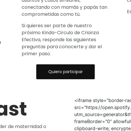
asuntos y casos similares,
c
conectando con mamás y papás tan
E
comprometidas como tú.
Si quieres ser parte de nuestro
próximo Kinda-Circulo de Crianza
Efectiva, responde las siguientes
a
preguntas para conocerte y dar el
primer paso.
Quiero participar
ast
<iframe style="border-ra
src="https://open.spot
utm_source=generator&t
frameBorder="0" allowful
der de maternidad o
clipboard-write; encrypte