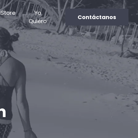
aStore
Yo
Contáctanos
Quiero
on