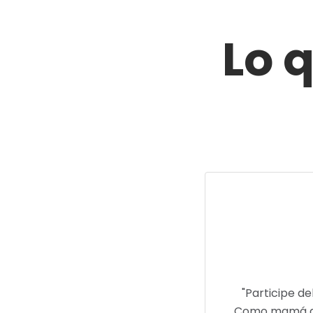
Lo 
"Participe del círculo de crianza y me dio herramientas p
Como mamá aprendí que mis hijos no necesitan una mam