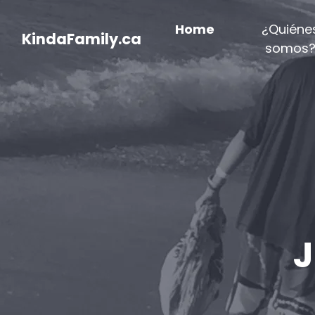
Home
¿Quiéne
KindaFamily.ca
somos
J