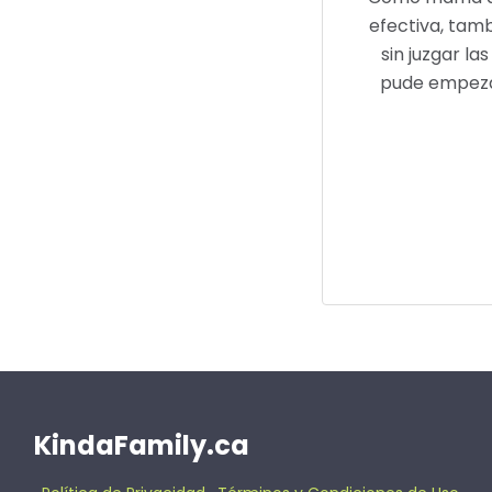
efectiva, también aprendí a reconocer mis emociones y a
sin juzgar las de los demás. Gracias al círculo de crianza 
pude empezar a trabajar en lo que ella necesitaba, tod
permitido ver mi vida de una manera di
Adriana
KindaFamily.ca